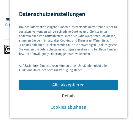
Datenschutzeinstellungen
Impressum
Datenschutzerklärung
Seite drucken
© fichteschule.meine-schule.bremerhaven.de 2026
Um das Informationsangebot unserer Internetseite nutzerfreundlicher zu
Nach oben
gestalten, verwenden wir verschiedene Cookies und Dienste unter
anderem auch von Drittanbietern. Wenn Sie „Alle akzeptieren“ anklicken,
stimmen Sie dem Einsatz aller Cookies und Dienste zu. Wenn Sie auf
„Cookies ablehnen“ klicken, werden nur die notwendigen Cookies gesetzt.
Soweit nicht anders gekennzeichnet, stehen die
Sie können die Datenschutzeinstellungen einsehen und bei Bedarf ändern
Texte auf dieser Seite unter der Lizenz »Creative
bzw. Ihre Einwilligungserklärung jederzeit widerrufen.
Commons Namensnennung - Nicht-kommerziell -
Keine Bearbeitung 3.0« (CC BY-NC-ND 3.0).
Auf Basis Ihrer Einstellungen können unter Umständen nicht alle
Funktionalitäten der Seite zur Verfügung stehen.
Bilder, Dokumente und sonstige Medien auf
dieser Seite dürfen ohne entsprechende
Alle akzeptieren
Kennzeichnung nicht frei verwendet werden.
Details
Cookies ablehnen